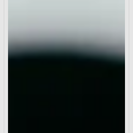
freuen uns, die Express Design Website
vorzustellen – eine richtungsweisende
Webdesign-Lösung für Unternehmen und
Einzelpersonen, die eine professionelle Website
brauchen – schnell. Mit Fokus auf Effizienz bietet
die Express Design Website einen schlanken
Prozess, der hochwertige Ergebnisse liefert und
gleichzeitig die Kosten tief hält. Was