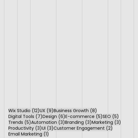
12 Beiträge
9 Beiträge
8 Beiträge
Wix Studio
(12)
UX
(9)
Business Growth
(8)
7 Beiträge
6 Beiträge
5 Beiträge
5 Beiträg
Digital Tools
(7)
Design
(6)
E-commerce
(5)
SEO
(5)
5 Beiträge
3 Beiträge
3 Beiträge
3 Beiträ
Trends
(5)
Automation
(3)
Branding
(3)
Marketing
(3)
3 Beiträge
3 Beiträge
2 Beiträge
Productivity
(3)
UI
(3)
Customer Engagement
(2)
1 Beitrag
Email Marketing
(1)