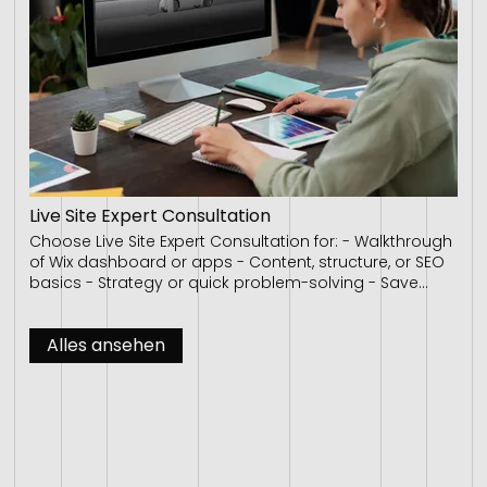
Website professionell mit Wix Studio umsetzen , damit
sie mit Ihrem Business mitwächst.
Live Site Expert Consultation
Choose Live Site Expert Consultation for: - Walkthrough
of Wix dashboard or apps - Content, structure, or SEO
basics - Strategy or quick problem-solving - Save
€100 on any support package within 7 days, first hour
applied
Alles ansehen