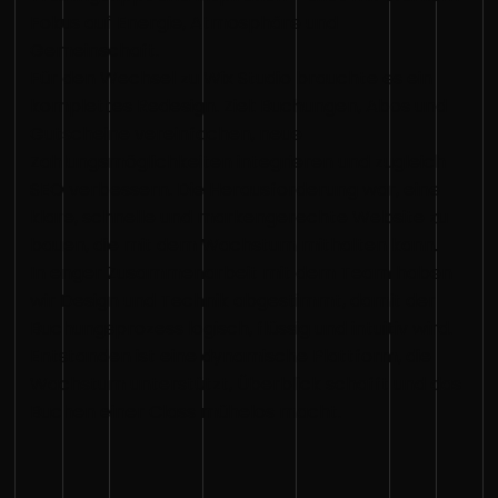
Fokus auf Energie, Atmosphäre und
Gemeinschaft.
Für den Wechsel zu Wix Studio brauchte es ein
komplettes Redesign. Ziel: Buchungen, Abos und
Gutscheine vereinfachen, neue
Zahlungsmöglichkeiten integrieren und zugleich
SEO verbessern. Die Herausforderung war, eine
klare, schnelle und markengerechte Website zu
bauen, die mit dem Wachstum mithalten kann.
In enger Zusammenarbeit mit dem Team haben
wir Design und Technik abgestimmt, damit der
Buchungsprozess logisch, flüssig und intuitiv wird.
Entstanden ist eine dynamische Plattform, die
Wachstum unterstützt, Überblick schafft und das
Buchen einer Class mühelos macht.